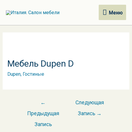
Меню
Меню
Мебель Dupen D
Dupen
,
Гостиные
Навигация
←
Следующая
по
Предыдущая
Запись
→
записям
Запись